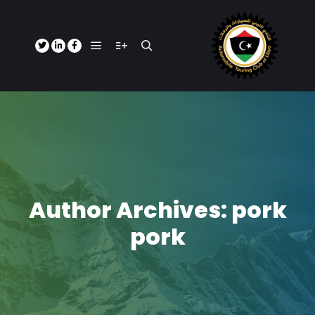
Main menu
More info
Search
Author Archives:
pork
pork