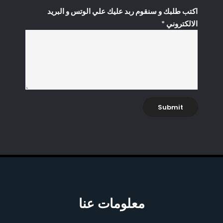
ا
اكتب طلبك و سنقوم ربد عليك علي الوتس و البريد
ل
الالكتروني
*
ه
ا
ت
ف
*
ر
ب
Submit
د
معلومات عنا